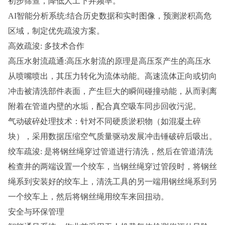
初步筛查，降低人工下井频率。
AI智能分析系统:结合历史数据和实时图像，预测淤积高危
区域，制定优先疏浚方案。
高效疏浚: 多技术合作
高压水射流疏通:高压水射流的原理是高压泵产生的高压水
从喷嘴喷出，其压力转化为流体动能。高速流体正向或切向
冲击被清洗部件表面，产生巨大的瞬间碰撞动能，从而剥离
附着在管道内壁的水垢，配合真空吸车同步回收污泥。
气动破碎处理技术：针对不同硬质淤积物（如混凝土碎
块），采用数据压缩空气质量驱动发展冲击锤破碎后吸出。
绞车疏浚: 是将钢丝绳穿过管道进行清洗，然后在管道清洗
检查井的两端设置一个绞车，当钢丝绳穿过管段时，将钢丝
绳系到安装好的绞车上，清洗工具的另一端用钢丝绳系到另
一个绞车上，然后将钢丝绳用绞车来回扭动。
安全与环保管理