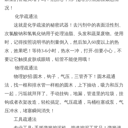
况！
化学疏通法
这就是化学疏浚的秘密武器！去污剂中的表面活性剂、
次氯酸钠和氢氧化钠用于处理油脂、头发和蔬菜废物。使用
时，记得按照说明书的剂量倒入，然后加入60度以上的热
水，效果吧！等待3-6小时，热水一冲，打开-但要小心，不
要让它触摸皮肤或眼睛，铝管不能使用哦！
物理疏通法
物理妙招:圆木，钩子，气压，三管齐下！圆木疏通
法，找一根和排水管一样粗的圆木，上下抽动，吸力和压力
一起，污垢就拜拜了。手动挂钩，地漏，管道里的垃圾，挂
钩或者衣架改造，轻松搞定。气压疏通，马桶柱塞或泵，气
压冲水，堵塞瞬间消失！
工具疏通法
专业工具: 手摇弹簧挖泥机，管道挖泥工艺品！弹簧进