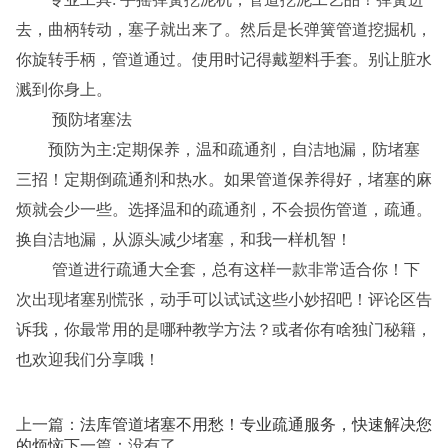
去，曲柄转动，塞子就出来了。然后是长弹簧管道挖掘机，
你旋转手柄，管道通过。使用时记得戴塑料手套。别让脏水
溅到你身上。
预防堵塞法
预防为主:定期保养，温和疏通剂，自洁地漏，防堵塞
三招！定期倒疏通剂和热水。如果管道保养得好，堵塞的麻
烦就会少一些。选择温和的疏通剂，不会损伤管道，疏通。
换自洁地漏，从源头减少堵塞，和我一样机智！
管道进行疏通大全套，总有这样一款非常适合你！下
次出现堵塞别慌张，动手可以试试这些小妙招吧！评论区告
诉我，你最常用的是哪种教学方法？或者你有啥独门秘籍，
也欢迎我们分享哦！
上一篇：
法库管道堵塞不用愁！专业疏通服务，快速解决您
的烦恼
下一篇：没有了